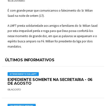
18.DEZEMBRO
É com grande pesar que comunicamos o falecimento do Sr. Wilian
Saad na noite de ontem (17).
A LMFT presta solidariedade aos amigos e familiares do Sr. Wilian Saad
por esta irreparável perda e roga para que Deus possa confortá-los
nesse momento de grande dor, em que as palavras se apequenam e o
espírito busca amparo na Fé. Willian foi presidente da liga por dois
mandatos.
ÚLTIMOS INFORMATIVOS
ATENDIMENTO DA LMFT
EXPEDIENTE SOMENTE NA SECRETARIA - 06
DE AGOSTO
06.AGOSTO
CALENDÁRIO MENSAL